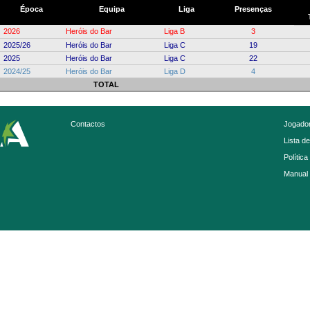
Época
Equipa
Liga
Presenças
2026
Heróis do Bar
Liga B
3
2025/26
Heróis do Bar
Liga C
19
2025
Heróis do Bar
Liga C
22
2024/25
Heróis do Bar
Liga D
4
TOTAL
Contactos
Jogador
Lista d
Política
Manual 