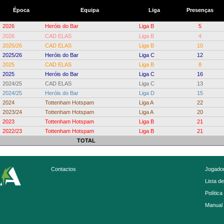
Época
Equipa
Liga
Presenças
2026
Heróis do Bar
Liga B
5
2026
CAD ELAS
Liga B
4
2025/26
CAD ELAS
Liga B
10
2025/26
Heróis do Bar
Liga C
12
2025
CAD ELAS
Liga B
8
2025
Heróis do Bar
Liga C
16
2024/25
CAD ELAS
Liga C
13
2024/25
Heróis do Bar
Liga D
15
2024
Tottenham Hotspam
Liga A
22
2023/24
Tottenham Hotspam
Liga A
20
2023
Tottenham Hotspam
Liga B
21
2022/23
Tottenham Hotspam
Liga B
21
TOTAL
Contactos
Jogador
Lista d
Política
Manual 