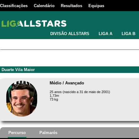
Classificações
Calendário
Resultados
Equipas
DIVISÃO ALLSTARS
LIGA A
LIGA B
Duarte Vila Maior
Médio / Avançado
25 anos (nascido a 31 de maio de 2001)
1,73m
73 kg
Percurso
Palmarés