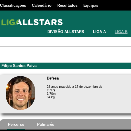
Classificações
Calendário
Resultados
Equipas
DIVISÃO ALLSTARS
LIGA A
LIGA B
Filipe Santos Paiva
Defesa
28 anos (nascido a 17 de dezembro de
1997)
1,70m
64 kg
Percurso
Palmarés