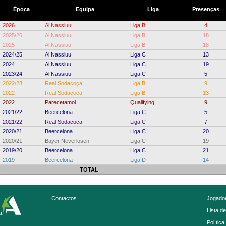
Época
Equipa
Liga
Presenças
2026
Al Nassiuu
Liga B
4
2025/26
Al Nassiuu
Liga B
18
2025
Al Nassiuu
Liga B
18
2024/25
Al Nassiuu
Liga C
13
2024
Al Nassiuu
Liga C
19
2023/24
Al Nassiuu
Liga C
5
2022/23
Real Sodacoça
Liga B
9
2022
Real Sodacoça
Liga B
13
2022
Parecetamol
Qualifying
9
2021/22
Beercelona
Liga C
5
2021/22
Real Sodacoça
Liga C
7
2020/21
Beercelona
Liga C
20
2020/21
Bayer Neverlosen
Liga C
19
2019/20
Beercelona
Liga C
21
2019
Beercelona
Liga D
14
TOTAL
Contactos
Jogador
Lista d
Política