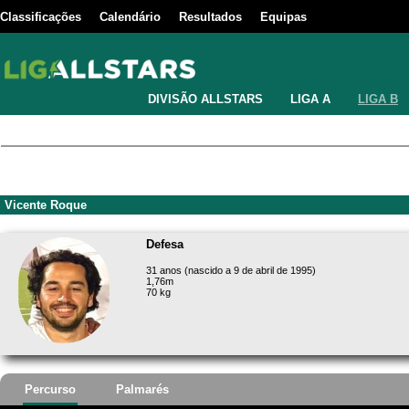
Classificações
Calendário
Resultados
Equipas
DIVISÃO ALLSTARS
LIGA A
LIGA B
Vicente Roque
Defesa
31 anos (nascido a 9 de abril de 1995)
1,76m
70 kg
Percurso
Palmarés