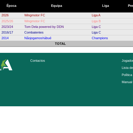
Época
Equipa
Liga
Pr
2026
Wingmotor FC
Liga A
2025/26
Wingmotor FC
Liga B
2023/24
Tom Dela powered by DDN
Liga C
2016/17
Combatentes
Liga C
2014
Nãojogamoshábué
Champions
TOTAL
Contactos
Jogador
Lista d
Política
Manual 