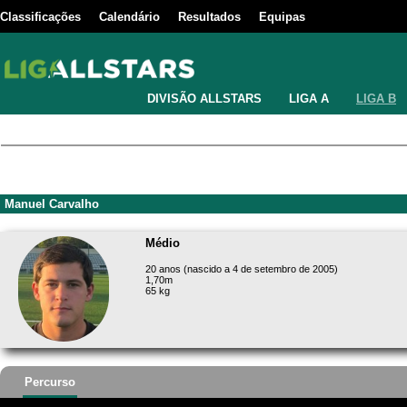
Classificações
Calendário
Resultados
Equipas
DIVISÃO ALLSTARS
LIGA A
LIGA B
Manuel Carvalho
Médio
20 anos (nascido a 4 de setembro de 2005)
1,70m
65 kg
Percurso