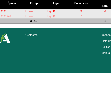
Época
Equipa
Liga
Presenças
Total
2026
Tricolor
Liga B
3
0
2025/26
Tricolor
Liga B
7
1
TOTAL
1
Contactos
Jogador
Lista d
Política
Manual 