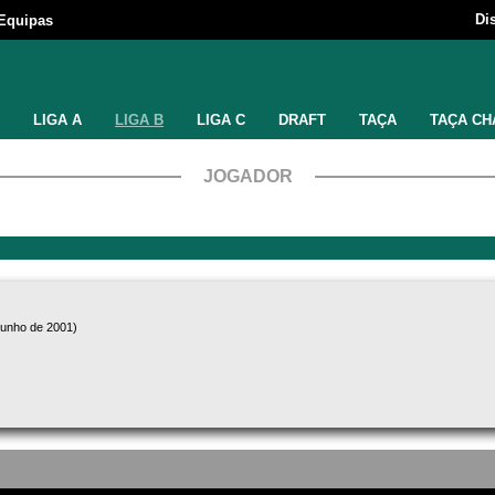
Di
Equipas
LIGA A
LIGA B
LIGA C
DRAFT
TAÇA
TAÇA CH
JOGADOR
junho de 2001)