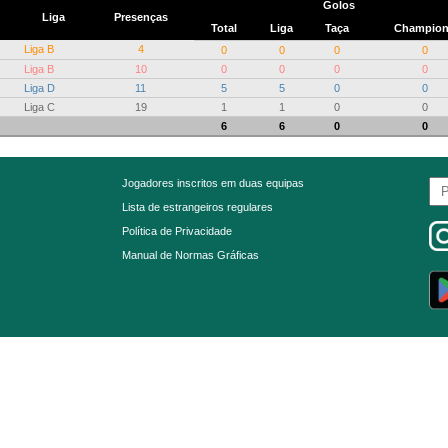
Golos
Liga
Presenças
Total
Liga
Taça
Champio
Liga B
4
0
0
0
0
Liga B
10
0
0
0
0
Liga D
11
5
5
0
0
Liga C
19
1
1
0
0
6
6
0
0
Jogadores inscritos em duas equipas
Lista de estrangeiros regulares
Política de Privacidade
Manual de Normas Gráficas