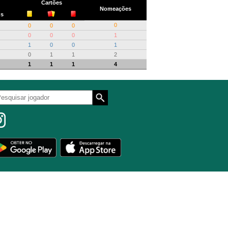
Cartões
Nomeações
ns
0
0
0
0
0
0
0
1
1
0
0
1
0
1
1
2
1
1
1
4