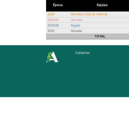
Época
Equipa
2026
Members Club by Homing
2025/26
Nevada
2025/26
Kayjax
2025
Nevada
TOTAL
Contactos