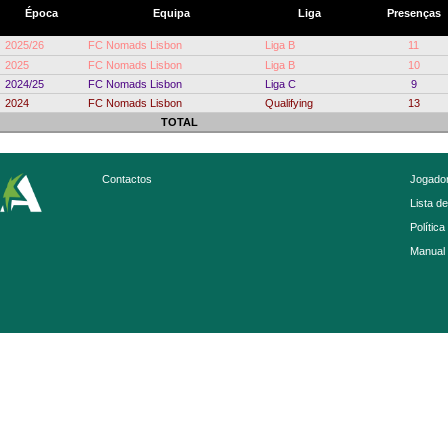
Época
Equipa
Liga
Presenças
2025/26
FC Nomads Lisbon
Liga B
11
2025
FC Nomads Lisbon
Liga B
10
2024/25
FC Nomads Lisbon
Liga C
9
2024
FC Nomads Lisbon
Qualifying
13
TOTAL
Contactos
Jogador
Lista d
Política
Manual 