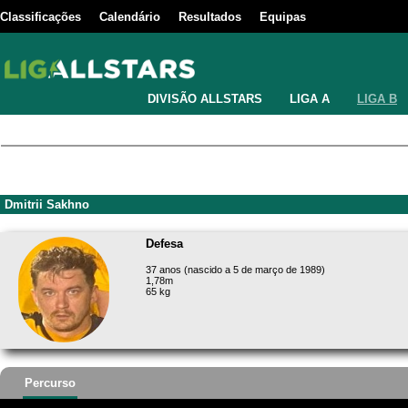
Classificações
Calendário
Resultados
Equipas
DIVISÃO ALLSTARS
LIGA A
LIGA B
Dmitrii Sakhno
Defesa
37 anos (nascido a 5 de março de 1989)
1,78m
65 kg
Percurso