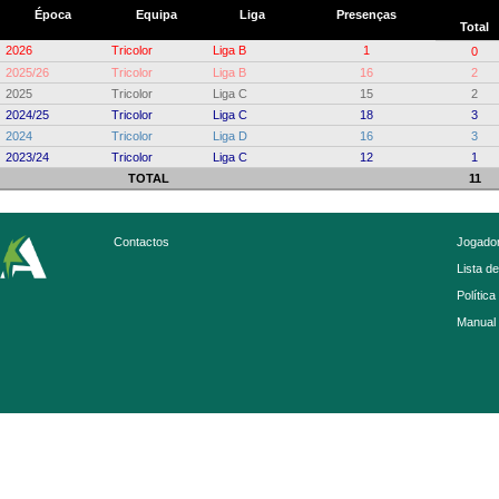
Época
Equipa
Liga
Presenças
Total
2026
Tricolor
Liga B
1
0
2025/26
Tricolor
Liga B
16
2
2025
Tricolor
Liga C
15
2
2024/25
Tricolor
Liga C
18
3
2024
Tricolor
Liga D
16
3
2023/24
Tricolor
Liga C
12
1
TOTAL
11
Contactos
Jogador
Lista d
Política
Manual 