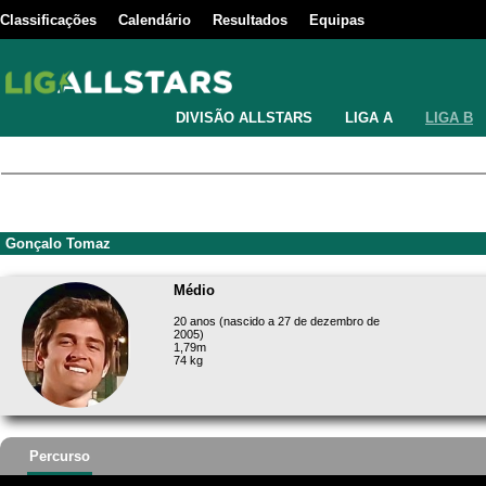
Classificações
Calendário
Resultados
Equipas
DIVISÃO ALLSTARS
LIGA A
LIGA B
Gonçalo Tomaz
Médio
20 anos (nascido a 27 de dezembro de
2005)
1,79m
74 kg
Percurso