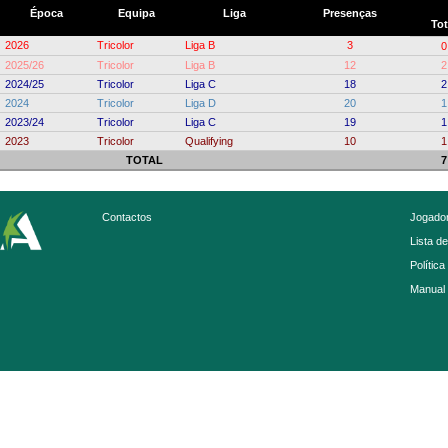
Época
Equipa
Liga
Presenças
Tot
2026
Tricolor
Liga B
3
0
2025/26
Tricolor
Liga B
12
2
2024/25
Tricolor
Liga C
18
2
2024
Tricolor
Liga D
20
1
2023/24
Tricolor
Liga C
19
1
2023
Tricolor
Qualifying
10
1
TOTAL
7
Contactos
Jogador
Lista d
Política
Manual 