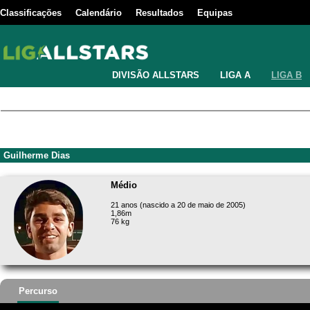
Classificações
Calendário
Resultados
Equipas
DIVISÃO ALLSTARS
LIGA A
LIGA B
Guilherme Dias
Médio
21 anos (nascido a 20 de maio de 2005)
1,86m
76 kg
Percurso