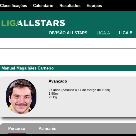
Classificações
Calendário
Resultados
Equipas
DIVISÃO ALLSTARS
LIGA A
LIGA B
Manuel Magalhães Carneiro
Avançado
27 anos (nascido a 17 de março de 1999)
1,80m
73 kg
Percurso
Palmarés