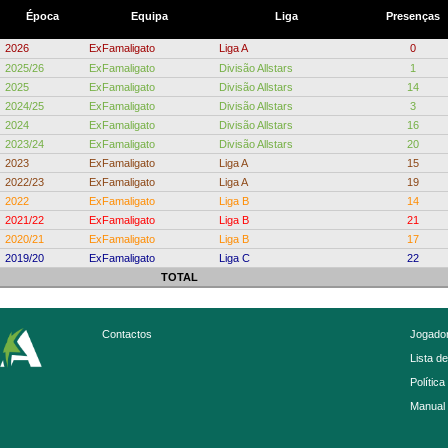
Época
Equipa
Liga
Presenças
2026
ExFamaligato
Liga A
0
2025/26
ExFamaligato
Divisão Allstars
1
2025
ExFamaligato
Divisão Allstars
14
2024/25
ExFamaligato
Divisão Allstars
3
2024
ExFamaligato
Divisão Allstars
16
2023/24
ExFamaligato
Divisão Allstars
20
2023
ExFamaligato
Liga A
15
2022/23
ExFamaligato
Liga A
19
2022
ExFamaligato
Liga B
14
2021/22
ExFamaligato
Liga B
21
2020/21
ExFamaligato
Liga B
17
2019/20
ExFamaligato
Liga C
22
TOTAL
Contactos
Jogador
Lista d
Política
Manual 