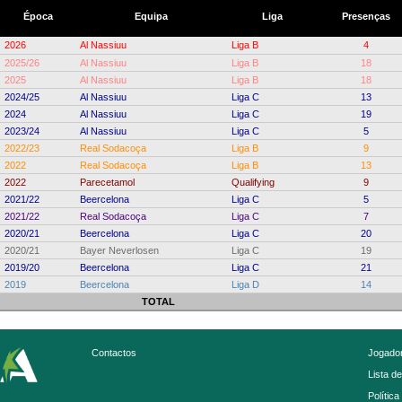
Época
Equipa
Liga
Presenças
2026
Al Nassiuu
Liga B
4
2025/26
Al Nassiuu
Liga B
18
2025
Al Nassiuu
Liga B
18
2024/25
Al Nassiuu
Liga C
13
2024
Al Nassiuu
Liga C
19
2023/24
Al Nassiuu
Liga C
5
2022/23
Real Sodacoça
Liga B
9
2022
Real Sodacoça
Liga B
13
2022
Parecetamol
Qualifying
9
2021/22
Beercelona
Liga C
5
2021/22
Real Sodacoça
Liga C
7
2020/21
Beercelona
Liga C
20
2020/21
Bayer Neverlosen
Liga C
19
2019/20
Beercelona
Liga C
21
2019
Beercelona
Liga D
14
TOTAL
Contactos
Jogador
Lista d
Política