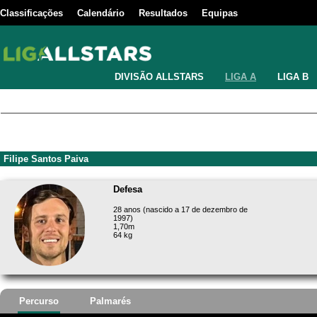
Classificações
Calendário
Resultados
Equipas
DIVISÃO ALLSTARS
LIGA A
LIGA B
Filipe Santos Paiva
Defesa
28 anos (nascido a 17 de dezembro de
1997)
1,70m
64 kg
Percurso
Palmarés