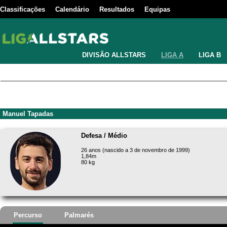
Classificações
Calendário
Resultados
Equipas
DIVISÃO ALLSTARS
LIGA A
LIGA B
Manuel Tapadas
Defesa / Médio
26 anos (nascido a 3 de novembro de 1999)
1,84m
80 kg
Percurso
Palmarés