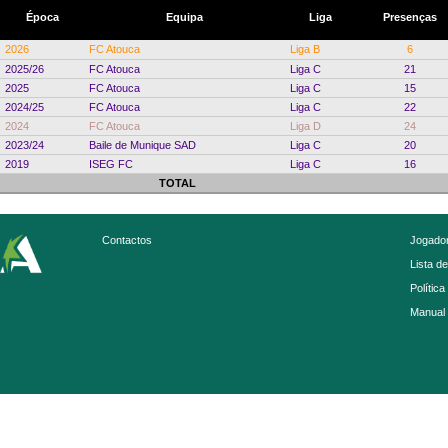
Época
Equipa
Liga
Presenças
2026
FC Atouca
Liga B
6
2025/26
FC Atouca
Liga C
21
2025
FC Atouca
Liga C
15
2024/25
FC Atouca
Liga C
22
2024
FC Atouca
Liga D
24
2023/24
Baile de Munique SAD
Liga C
20
2019
ISEG FC
Liga C
16
TOTAL
Contactos
Jogador
Lista d
Política
Manual 