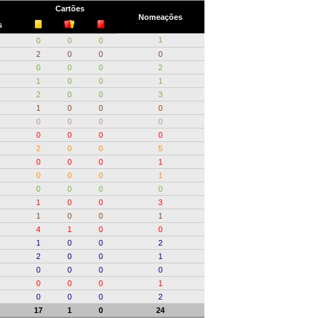
Cartões
Nomeações
s
1
0
0
0
2
0
0
0
0
0
0
2
1
0
0
1
2
0
0
3
1
0
0
0
0
0
0
0
0
0
0
0
2
0
0
5
0
0
0
1
0
0
0
1
0
0
0
0
1
0
0
3
1
0
0
1
4
1
0
0
1
0
0
2
2
0
0
1
0
0
0
0
0
0
0
1
0
0
0
2
17
1
0
24