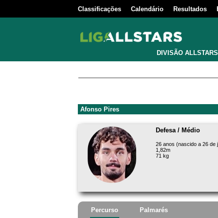
Classificações
Calendário
Resultados
DIVISÃO ALLSTARS
Afonso Pires
Defesa / Médio
26 anos (nascido a 26 de 
1,82m
71 kg
Percurso
Palmarés