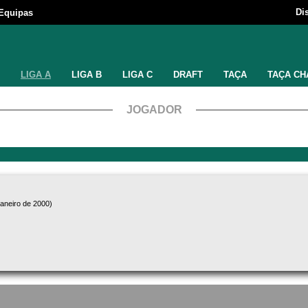
Di
Equipas
LIGA A
LIGA B
LIGA C
DRAFT
TAÇA
TAÇA CH
JOGADOR
janeiro de 2000)