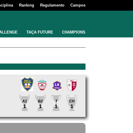
sciplina
Ranking
Regulamento
Campos
ALLENGE
TAÇA FUTURE
CHAMPIONS
A1
B2
T
CH
1
1
1
1