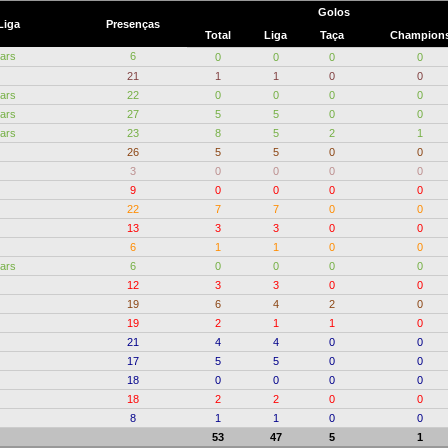
Golos
Liga
Presenças
Total
Liga
Taça
Champion
tars
6
0
0
0
0
21
1
1
0
0
tars
22
0
0
0
0
tars
27
5
5
0
0
tars
23
8
5
2
1
26
5
5
0
0
3
0
0
0
0
9
0
0
0
0
22
7
7
0
0
13
3
3
0
0
6
1
1
0
0
tars
6
0
0
0
0
12
3
3
0
0
19
6
4
2
0
19
2
1
1
0
21
4
4
0
0
17
5
5
0
0
18
0
0
0
0
18
2
2
0
0
8
1
1
0
0
53
47
5
1