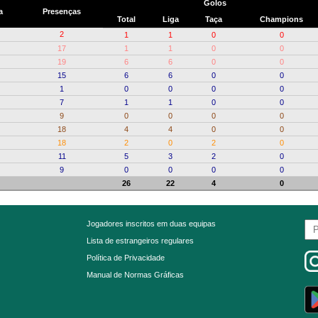
Golos
a
Presenças
Total
Liga
Taça
Champions
2
1
1
0
0
17
1
1
0
0
19
6
6
0
0
15
6
6
0
0
1
0
0
0
0
7
1
1
0
0
9
0
0
0
0
18
4
4
0
0
18
2
0
2
0
11
5
3
2
0
9
0
0
0
0
26
22
4
0
Jogadores inscritos em duas equipas
Lista de estrangeiros regulares
Política de Privacidade
Manual de Normas Gráficas