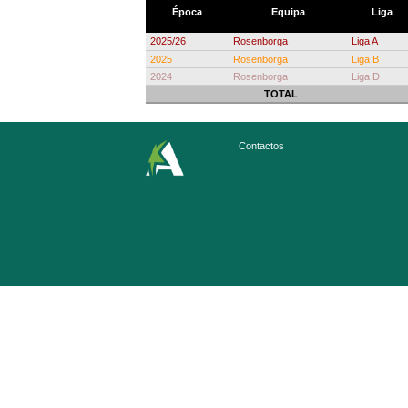
Época
Equipa
Liga
2025/26
Rosenborga
Liga A
2025
Rosenborga
Liga B
2024
Rosenborga
Liga D
TOTAL
Contactos