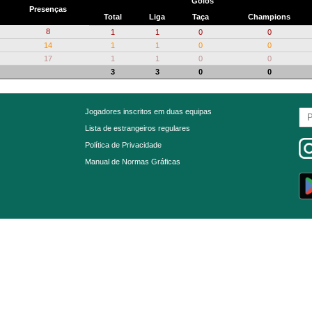
Golos
Presenças
Total
Liga
Taça
Champions
8
1
1
0
0
14
1
1
0
0
17
1
1
0
0
3
3
0
0
Jogadores inscritos em duas equipas
Lista de estrangeiros regulares
Política de Privacidade
Manual de Normas Gráficas