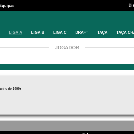
Di
Equipas
LIGA A
LIGA B
LIGA C
DRAFT
TAÇA
TAÇA CH
JOGADOR
junho de 1999)