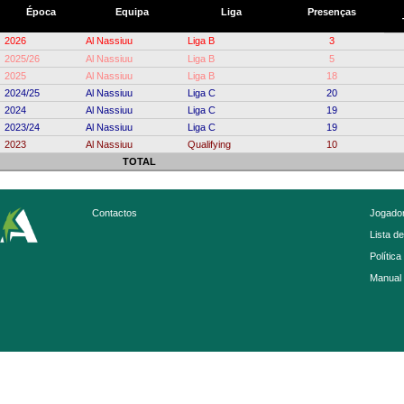
Época
Equipa
Liga
Presenças
2026
Al Nassiuu
Liga B
3
2025/26
Al Nassiuu
Liga B
5
2025
Al Nassiuu
Liga B
18
2024/25
Al Nassiuu
Liga C
20
2024
Al Nassiuu
Liga C
19
2023/24
Al Nassiuu
Liga C
19
2023
Al Nassiuu
Qualifying
10
TOTAL
Contactos
Jogador
Lista d
Política
Manual 