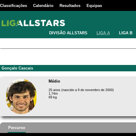
Classificações
Calendário
Resultados
Equipas
DIVISÃO ALLSTARS
LIGA A
LIGA B
Gonçalo Cascais
Médio
25 anos (nascido a 9 de novembro de 2000)
1,74m
69 kg
Percurso