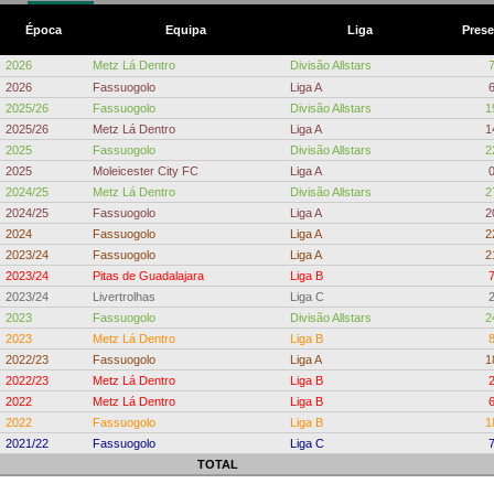
Época
Equipa
Liga
Pres
2026
Metz Lá Dentro
Divisão Allstars
2026
Fassuogolo
Liga A
2025/26
Fassuogolo
Divisão Allstars
1
2025/26
Metz Lá Dentro
Liga A
1
2025
Fassuogolo
Divisão Allstars
2
2025
Moleicester City FC
Liga A
2024/25
Metz Lá Dentro
Divisão Allstars
2
2024/25
Fassuogolo
Liga A
2
2024
Fassuogolo
Liga A
2
2023/24
Fassuogolo
Liga A
2
2023/24
Pitas de Guadalajara
Liga B
2023/24
Livertrolhas
Liga C
2023
Fassuogolo
Divisão Allstars
2
2023
Metz Lá Dentro
Liga B
2022/23
Fassuogolo
Liga A
1
2022/23
Metz Lá Dentro
Liga B
2022
Metz Lá Dentro
Liga B
2022
Fassuogolo
Liga B
1
2021/22
Fassuogolo
Liga C
TOTAL