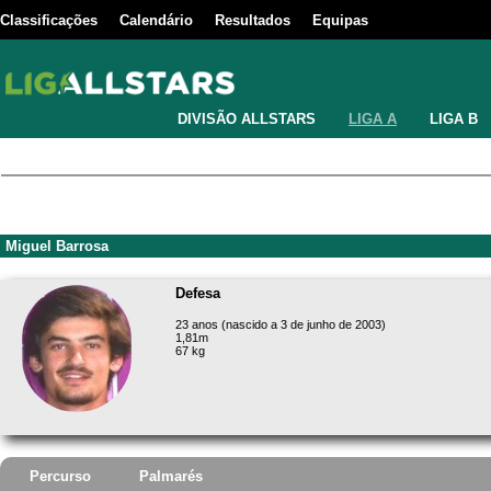
Classificações
Calendário
Resultados
Equipas
DIVISÃO ALLSTARS
LIGA A
LIGA B
Miguel Barrosa
Defesa
23 anos (nascido a 3 de junho de 2003)
1,81m
67 kg
Percurso
Palmarés