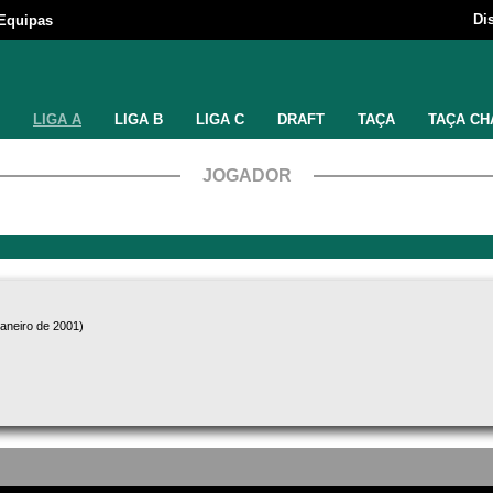
Di
Equipas
LIGA A
LIGA B
LIGA C
DRAFT
TAÇA
TAÇA CH
JOGADOR
janeiro de 2001)