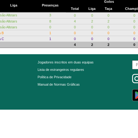
Golos
Liga
Presenças
Total
Liga
Taça
Champi
isão Allstars
3
0
0
0
0
isão Allstars
8
4
2
2
0
isão Allstars
0
0
0
0
0
a B
1
0
0
0
0
a C
1
0
0
0
0
4
2
2
0
Jogadores inscritos em duas equipas
Lista de estrangeiros regulares
Política de Privacidade
Manual de Normas Gráficas