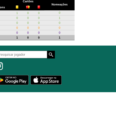
Cartões
Nomeações
ons
0
1
0
0
0
0
0
1
0
0
0
0
0
0
0
0
0
0
0
0
1
0
0
1