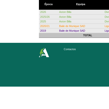
Época
Equipa
2026
Aston Billa
Div
2025/26
Aston Billa
Div
2025
Aston Billa
Div
2020/21
Baile de Munique SAD
Lig
2019
Baile de Munique SAD
Lig
TOTAL
Contactos