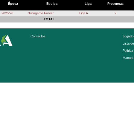
Época
Equipa
Liga
Presenças
2025/26
Nutingame Forest
Liga A
2
TOTAL
Contactos
Jogador
Lista d
Política
Manual 