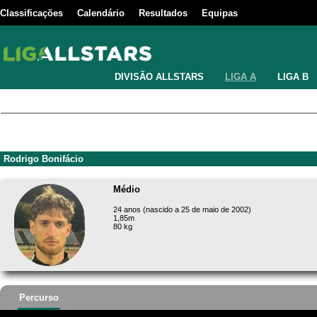
Classificações
Calendário
Resultados
Equipas
DIVISÃO ALLSTARS
LIGA A
LIGA B
Rodrigo Bonifácio
Médio
24 anos (nascido a 25 de maio de 2002)
1,85m
80 kg
Percurso