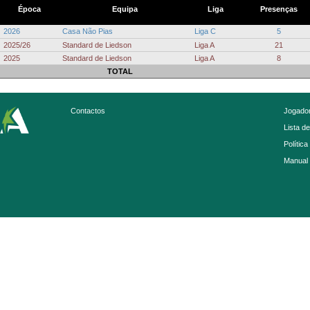
Época
Equipa
Liga
Presenças
2026
Casa Não Pias
Liga C
5
2025/26
Standard de Liedson
Liga A
21
2025
Standard de Liedson
Liga A
8
TOTAL
Contactos
Jogador
Lista d
Política
Manual 