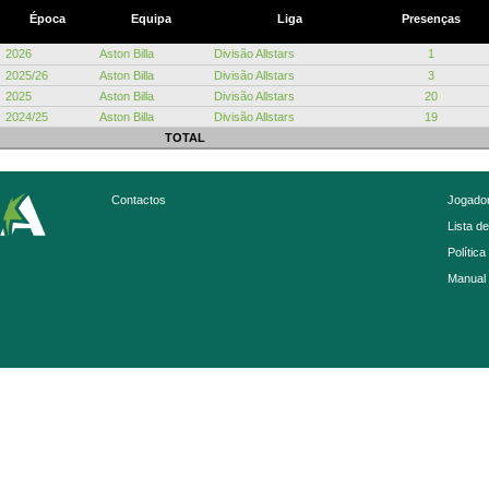
Época
Equipa
Liga
Presenças
2026
Aston Billa
Divisão Allstars
1
2025/26
Aston Billa
Divisão Allstars
3
2025
Aston Billa
Divisão Allstars
20
2024/25
Aston Billa
Divisão Allstars
19
TOTAL
Contactos
Jogador
Lista d
Política
Manual 