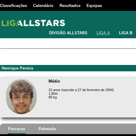
Classificações
Calendário
Resultados
Equipas
DIVISÃO ALLSTARS
LIGA A
LIGA B
Henrique Pereira
Médio
22 anos (nascido a 27 de fevereiro de 2004)
1,80m
80 kg
Percurso
Palmarés