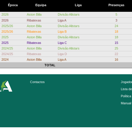
Época
Equipa
Liga
Presenças
2026
Aston Billa
Divisão Allstars
5
2026
Ribatexas
Liga A
3
2025/26
Aston Billa
Divisão Allstars
24
2025/26
Ribatexas
Liga B
18
2025
Aston Billa
Divisão Allstars
18
2025
Ribatexas
Liga C
15
2024/25
Aston Billa
Divisão Allstars
25
2024/25
Ribatexas
Liga D
22
2024
Aston Billa
Liga A
16
TOTAL
Contactos
Jogador
Lista d
Política
Manual 