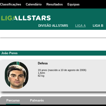
Classificações
Calendário
Resultados
Equipas
DIVISÃO ALLSTARS
LIGA A
LIGA B
João Peres
Defesa
19 anos (nascido a 10 de agosto de 2006)
1,82m
82 kg
Percurso
Palmarés