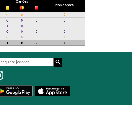
Cartões
Nomeações
0
0
0
0
0
0
0
0
1
0
0
0
0
0
0
0
0
0
0
1
1
0
0
1