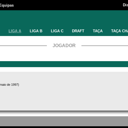
Di
Equipas
LIGA A
LIGA B
LIGA C
DRAFT
TAÇA
TAÇA CH
JOGADOR
 maio de 1997)