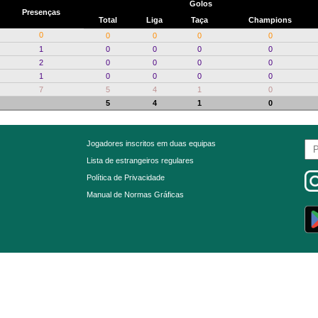
Golos
Presenças
Total
Liga
Taça
Champions
0
0
0
0
0
1
0
0
0
0
2
0
0
0
0
1
0
0
0
0
7
5
4
1
0
5
4
1
0
Jogadores inscritos em duas equipas
Lista de estrangeiros regulares
Política de Privacidade
Manual de Normas Gráficas