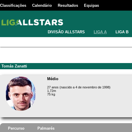
Classificações
Calendário
Resultados
Equipas
DIVISÃO ALLSTARS
LIGA A
LIGA B
Tomás Zanatti
Médio
27 anos (nascido a 4 de novembro de 1998)
1,72m
75 kg
Percurso
Palmarés