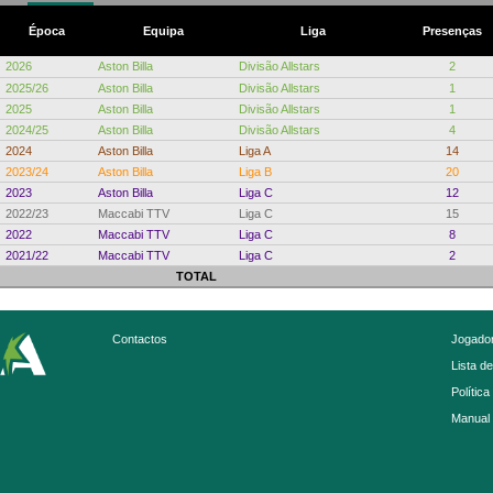
Época
Equipa
Liga
Presenças
2026
Aston Billa
Divisão Allstars
2
2025/26
Aston Billa
Divisão Allstars
1
2025
Aston Billa
Divisão Allstars
1
2024/25
Aston Billa
Divisão Allstars
4
2024
Aston Billa
Liga A
14
2023/24
Aston Billa
Liga B
20
2023
Aston Billa
Liga C
12
2022/23
Maccabi TTV
Liga C
15
2022
Maccabi TTV
Liga C
8
2021/22
Maccabi TTV
Liga C
2
TOTAL
Contactos
Jogador
Lista d
Política
Manual 