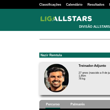
Classificações
Calendário
Resultados
DIVISÃO ALLSTARS
Nazir Remtula
Treinador-Adjunto
27 anos (nascido a 9 de j
1,85m
78 kg
Percurso
Palmarés