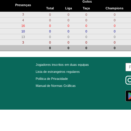
Golos
Presenças
Total
Liga
Taça
Champions
3
0
0
0
0
4
0
0
0
0
16
0
0
0
0
10
0
0
0
0
13
0
0
0
0
3
0
0
0
0
0
0
0
0
Jogadores inscritos em duas equipas
Lista de estrangeiros regulares
Política de Privacidade
Manual de Normas Gráficas