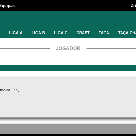
Di
Equipas
LIGA A
LIGA B
LIGA C
DRAFT
TAÇA
TAÇA CH
JOGADOR
unho de 1999)