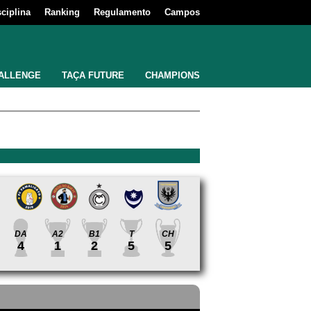
sciplina
Ranking
Regulamento
Campos
ALLENGE
TAÇA FUTURE
CHAMPIONS
DA
A2
B1
T
CH
4
1
2
5
5