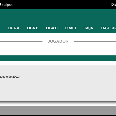
Di
Equipas
LIGA A
LIGA B
LIGA C
DRAFT
TAÇA
TAÇA CH
JOGADOR
agosto de 2001)