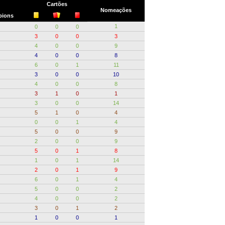
Cartões
Nomeações
ions
1
0
0
0
3
0
0
3
4
0
0
9
4
0
0
8
6
0
1
11
3
0
0
10
4
0
0
8
3
1
0
1
3
0
0
14
5
1
0
4
0
0
1
4
5
0
0
9
2
0
0
9
5
0
1
8
1
0
1
14
2
0
1
9
6
0
1
4
5
0
0
2
4
0
0
2
3
0
1
2
1
0
0
1