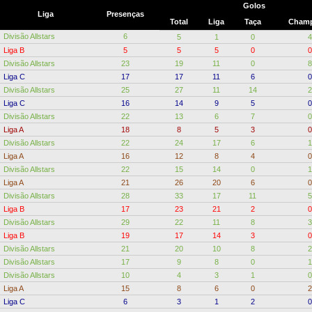
Golos
Liga
Presenças
Total
Liga
Taça
Champ
Divisão Allstars
6
5
1
0
4
Liga B
5
5
5
0
0
Divisão Allstars
23
19
11
0
8
Liga C
17
17
11
6
0
Divisão Allstars
25
27
11
14
2
Liga C
16
14
9
5
0
Divisão Allstars
22
13
6
7
0
Liga A
18
8
5
3
0
Divisão Allstars
22
24
17
6
1
Liga A
16
12
8
4
0
Divisão Allstars
22
15
14
0
1
Liga A
21
26
20
6
0
Divisão Allstars
28
33
17
11
5
Liga B
17
23
21
2
0
Divisão Allstars
29
22
11
8
3
Liga B
19
17
14
3
0
Divisão Allstars
21
20
10
8
2
Divisão Allstars
17
9
8
0
1
Divisão Allstars
10
4
3
1
0
Liga A
15
8
6
0
2
Liga C
6
3
1
2
0