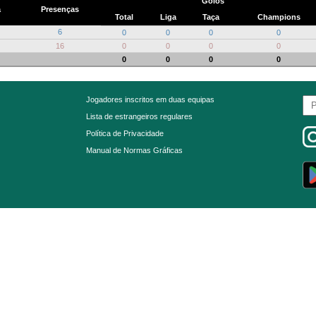
Golos
a
Presenças
Total
Liga
Taça
Champions
6
0
0
0
0
16
0
0
0
0
0
0
0
0
Jogadores inscritos em duas equipas
Lista de estrangeiros regulares
Política de Privacidade
Manual de Normas Gráficas