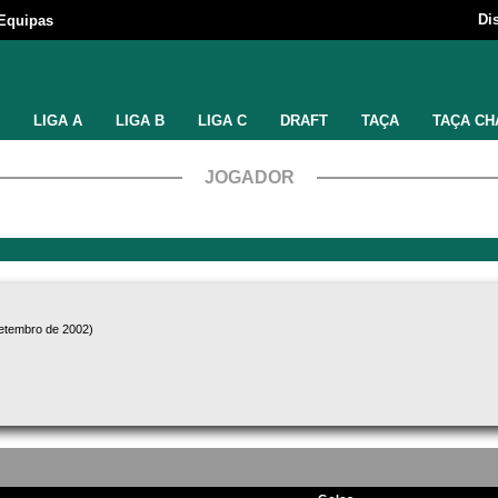
Di
Equipas
LIGA A
LIGA B
LIGA C
DRAFT
TAÇA
TAÇA CH
JOGADOR
setembro de 2002)