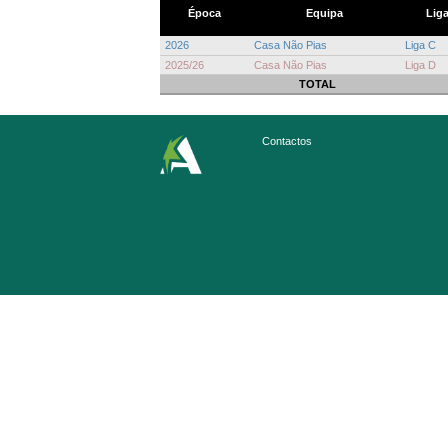
Época
Equipa
Lig
2026
Casa Não Pias
Liga C
2025/26
Casa Não Pias
Liga D
TOTAL
Contactos