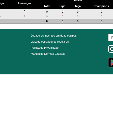
Golos
iga
Presenças
Total
Liga
Taça
Champions
0
0
0
0
0
D
7
0
0
0
0
0
0
0
0
Jogadores inscritos em duas equipas
Lista de estrangeiros regulares
Política de Privacidade
Manual de Normas Gráficas