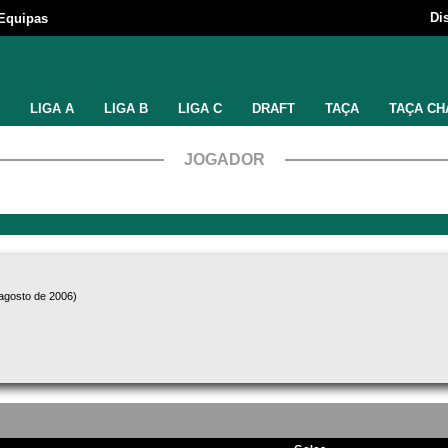
Di
Equipas
LIGA A
LIGA B
LIGA C
DRAFT
TAÇA
TAÇA CH
JOGADOR
 agosto de 2006)