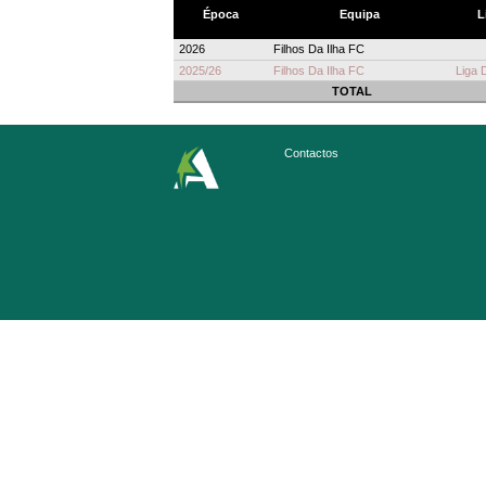
Época
Equipa
L
2026
Filhos Da Ilha FC
2025/26
Filhos Da Ilha FC
Liga 
TOTAL
Contactos