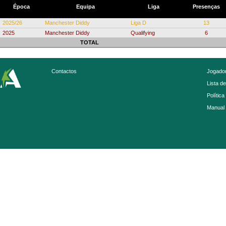
Época
Equipa
Liga
Presenças
2025/26
Manchester Diddy
Liga D
13
2025
Manchester Diddy
Qualifying
6
TOTAL
Contactos
Jogador
Lista d
Política
Manual 