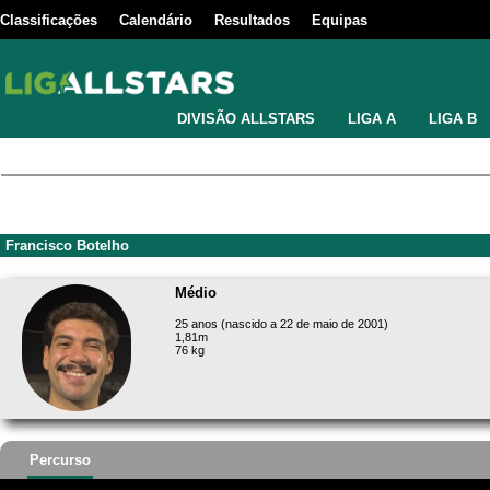
Classificações
Calendário
Resultados
Equipas
DIVISÃO ALLSTARS
LIGA A
LIGA B
Francisco Botelho
Médio
25 anos (nascido a 22 de maio de 2001)
1,81m
76 kg
Percurso