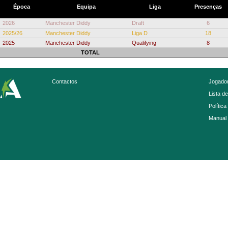
Época
Equipa
Liga
Presenças
2026
Manchester Diddy
Draft
6
2025/26
Manchester Diddy
Liga D
18
2025
Manchester Diddy
Qualifying
8
TOTAL
Contactos
Jogador
Lista d
Política
Manual 