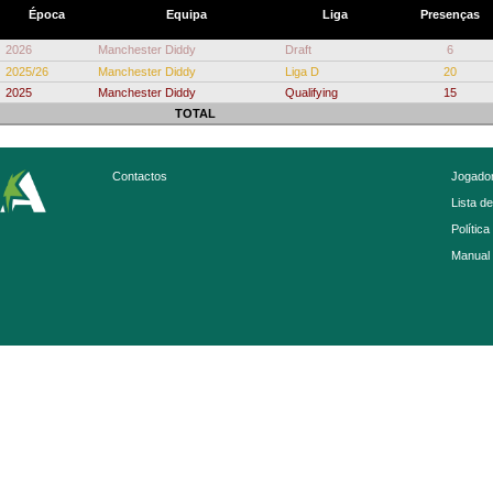
Época
Equipa
Liga
Presenças
2026
Manchester Diddy
Draft
6
2025/26
Manchester Diddy
Liga D
20
2025
Manchester Diddy
Qualifying
15
TOTAL
Contactos
Jogador
Lista d
Política
Manual 