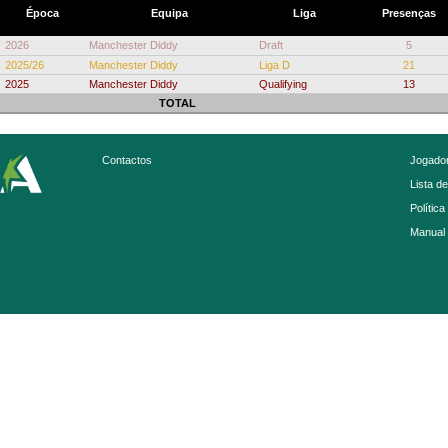
Época
Equipa
Liga
Presenças
2026
Manchester Diddy
Draft
5
2025/26
Manchester Diddy
Liga D
21
2025
Manchester Diddy
Qualifying
13
TOTAL
Contactos
Jogador
Lista d
Política
Manual 