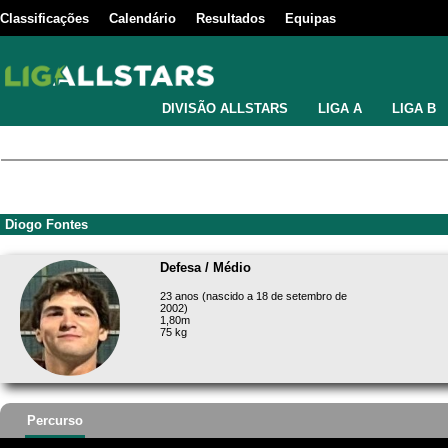
Classificações
Calendário
Resultados
Equipas
DIVISÃO ALLSTARS
LIGA A
LIGA B
Diogo Fontes
Defesa / Médio
23 anos (nascido a 18 de setembro de
2002)
1,80m
75 kg
Percurso