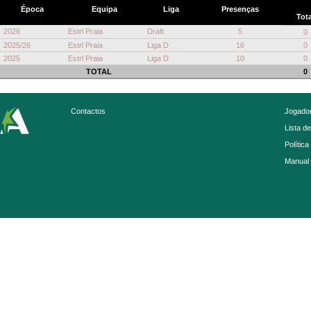
Época
Equipa
Liga
Presenças
Tota
2026
Estrl Praia
Draft
5
0
2025/26
Estrl Praia
Liga D
16
0
2025
Estrl Praia
Liga D
10
0
TOTAL
0
Contactos
Jogador
Lista d
Política
Manual 