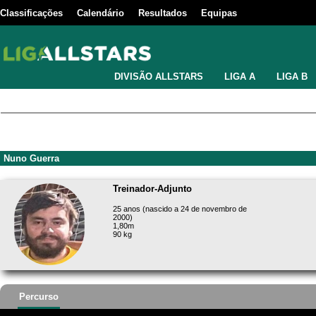
Classificações
Calendário
Resultados
Equipas
DIVISÃO ALLSTARS
LIGA A
LIGA B
Nuno Guerra
Treinador-Adjunto
25 anos (nascido a 24 de novembro de
2000)
1,80m
90 kg
Percurso