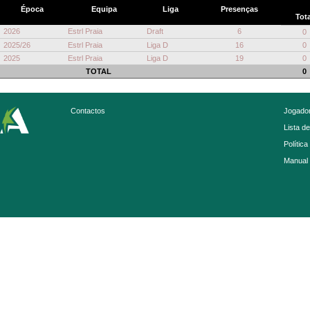
Época
Equipa
Liga
Presenças
Tota
2026
Estrl Praia
Draft
6
0
2025/26
Estrl Praia
Liga D
16
0
2025
Estrl Praia
Liga D
19
0
TOTAL
0
Contactos
Jogador
Lista d
Política
Manual 