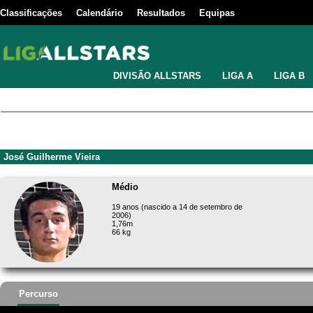
Classificações
Calendário
Resultados
Equipas
DIVISÃO ALLSTARS
LIGA A
LIGA B
José Guilherme Vieira
Médio
19 anos (nascido a 14 de setembro de
2006)
1,76m
66 kg
Percurso