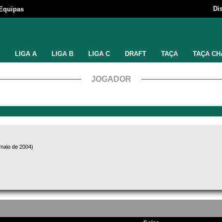
Di
Equipas
LIGA A
LIGA B
LIGA C
DRAFT
TAÇA
TAÇA CH
JOGADOR
 maio de 2004)