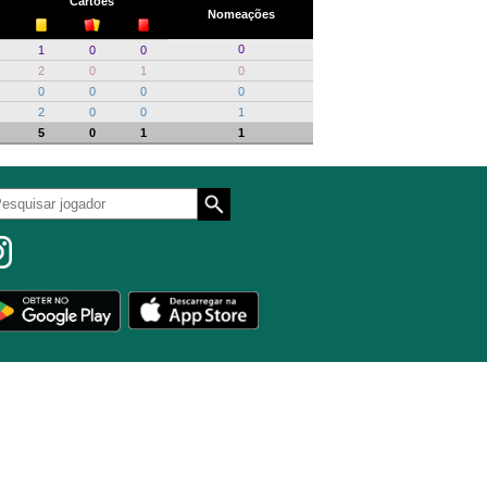
Cartões
Nomeações
0
1
0
0
2
0
1
0
0
0
0
0
2
0
0
1
5
0
1
1