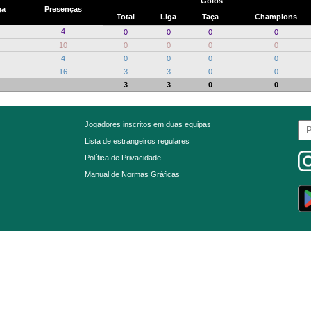
Golos
ga
Presenças
Total
Liga
Taça
Champions
4
0
0
0
0
10
0
0
0
0
4
0
0
0
0
16
3
3
0
0
3
3
0
0
Jogadores inscritos em duas equipas
Lista de estrangeiros regulares
Política de Privacidade
Manual de Normas Gráficas