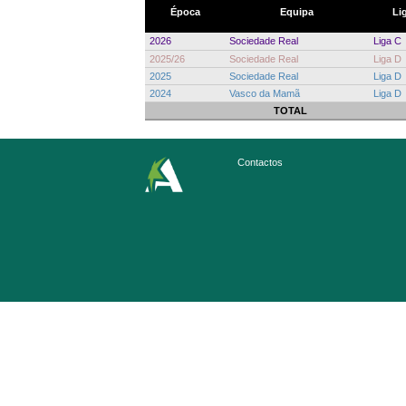
Época
Equipa
Li
2026
Sociedade Real
Liga C
2025/26
Sociedade Real
Liga D
2025
Sociedade Real
Liga D
2024
Vasco da Mamã
Liga D
TOTAL
Contactos