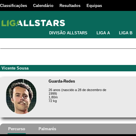
Classificações
Calendário
Resultados
Equipas
DIVISÃO ALLSTARS
LIGA A
LIGA B
Vicente Sousa
Guarda-Redes
26 anos (nascido a 28 de dezembro de
1999)
1,80m
72 kg
Percurso
Palmarés