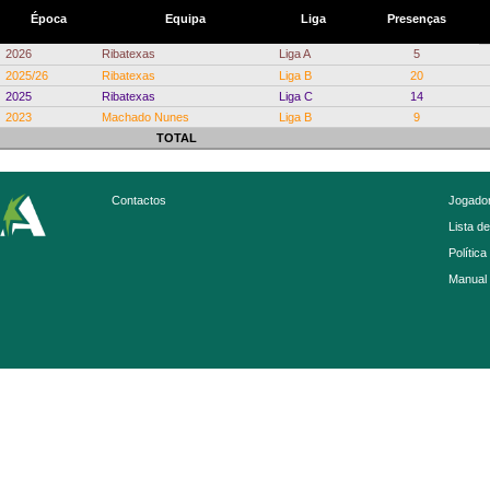
Época
Equipa
Liga
Presenças
2026
Ribatexas
Liga A
5
2025/26
Ribatexas
Liga B
20
2025
Ribatexas
Liga C
14
2023
Machado Nunes
Liga B
9
TOTAL
Contactos
Jogador
Lista d
Política
Manual 