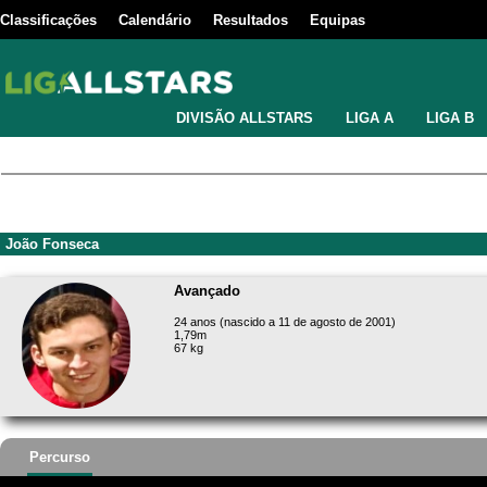
Classificações
Calendário
Resultados
Equipas
DIVISÃO ALLSTARS
LIGA A
LIGA B
João Fonseca
Avançado
24 anos (nascido a 11 de agosto de 2001)
1,79m
67 kg
Percurso