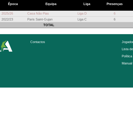
Época
Equipa
Liga
Presenças
2025/26
Casa Não Pias
Liga D
6
2022/23
Paris Saint-Gujan
Liga C
6
TOTAL
Contactos
Jogador
Lista d
Política
Manual 