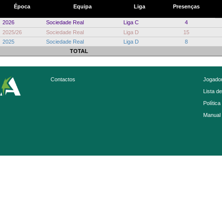
Época
Equipa
Liga
Presenças
2026
Sociedade Real
Liga C
4
2025/26
Sociedade Real
Liga D
15
2025
Sociedade Real
Liga D
8
TOTAL
Contactos
Jogador
Lista d
Política
Manual 