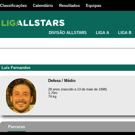
Classificações
Calendário
Resultados
Equipas
DIVISÃO ALLSTARS
LIGA A
LIGA B
Luís Fernandes
Defesa / Médio
28 anos (nascido a 13 de maio de 1998)
1,70m
74 kg
Percurso