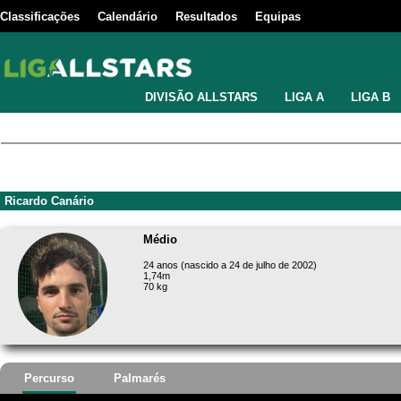
Classificações
Calendário
Resultados
Equipas
DIVISÃO ALLSTARS
LIGA A
LIGA B
Ricardo Canário
Médio
24 anos (nascido a 24 de julho de 2002)
1,74m
70 kg
Percurso
Palmarés