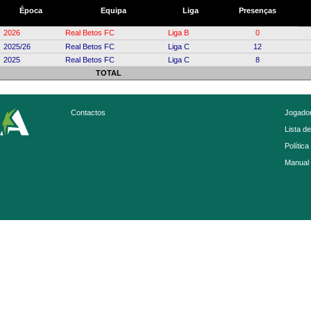
Época
Equipa
Liga
Presenças
2026
Real Betos FC
Liga B
0
2025/26
Real Betos FC
Liga C
12
2025
Real Betos FC
Liga C
8
TOTAL
Contactos
Jogador
Lista d
Política
Manual 