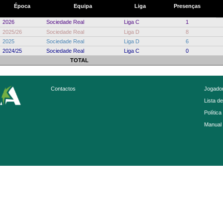
Época
Equipa
Liga
Presenças
2026
Sociedade Real
Liga C
1
2025/26
Sociedade Real
Liga D
8
2025
Sociedade Real
Liga D
6
2024/25
Sociedade Real
Liga C
0
TOTAL
Contactos
Jogador
Lista d
Política
Manual 