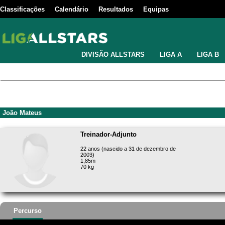
Classificações
Calendário
Resultados
Equipas
DIVISÃO ALLSTARS
LIGA A
LIGA B
João Mateus
Treinador-Adjunto
22 anos (nascido a 31 de dezembro de
2003)
1,85m
70 kg
Percurso