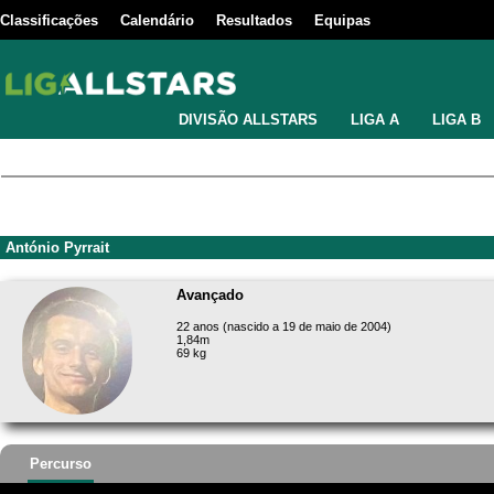
Classificações
Calendário
Resultados
Equipas
DIVISÃO ALLSTARS
LIGA A
LIGA B
António Pyrrait
Avançado
22 anos (nascido a 19 de maio de 2004)
1,84m
69 kg
Percurso