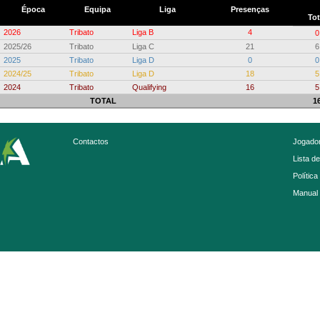
Época
Equipa
Liga
Presenças
Tot
2026
Tribato
Liga B
4
0
2025/26
Tribato
Liga C
21
6
2025
Tribato
Liga D
0
0
2024/25
Tribato
Liga D
18
5
2024
Tribato
Qualifying
16
5
TOTAL
1
Contactos
Jogador
Lista d
Política
Manual 