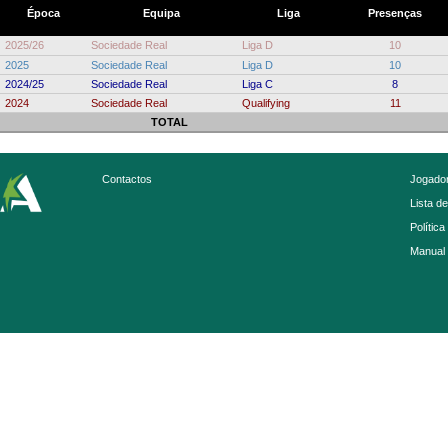
Época
Equipa
Liga
Presenças
2025/26
Sociedade Real
Liga D
10
2025
Sociedade Real
Liga D
10
2024/25
Sociedade Real
Liga C
8
2024
Sociedade Real
Qualifying
11
TOTAL
Contactos
Jogador
Lista d
Política
Manual 