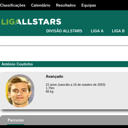
Classificações
Calendário
Resultados
Equipas
DIVISÃO ALLSTARS
LIGA A
LIGA B
António Coutinho
Avançado
22 anos (nascido a 16 de outubro de 2003)
1,75m
66 kg
Percurso