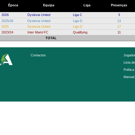
Época
Equipa
Liga
Presenças
2026
Dyslexia Untied
Liga C
3
2025/26
Dyslexia Untied
Liga D
13
2025
Dyslexia Untied
Liga D
17
2023/24
Inter Mami FC
Qualifying
11
TOTAL
Contactos
Jogador
Lista d
Política
Manual 