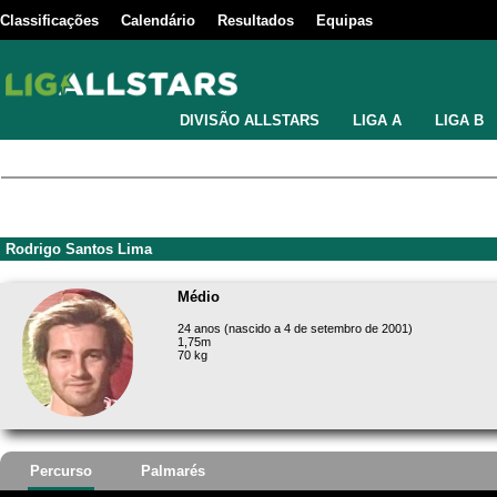
Classificações
Calendário
Resultados
Equipas
DIVISÃO ALLSTARS
LIGA A
LIGA B
Rodrigo Santos Lima
Médio
24 anos (nascido a 4 de setembro de 2001)
1,75m
70 kg
Percurso
Palmarés