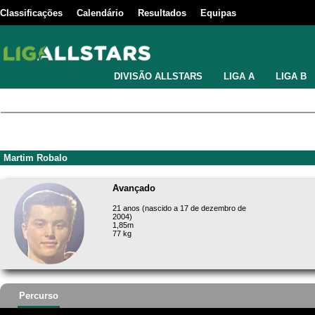
Classificações
Calendário
Resultados
Equipas
DIVISÃO ALLSTARS
LIGA A
LIGA B
Martim Robalo
Avançado
21 anos (nascido a 17 de dezembro de
2004)
1,85m
77 kg
Percurso