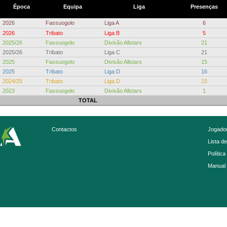
Época
Equipa
Liga
Presenças
2026
Fassuogolo
Liga A
6
2026
Tribato
Liga B
5
2025/26
Fassuogolo
Divisão Allstars
21
2025/26
Tribato
Liga C
21
2025
Fassuogolo
Divisão Allstars
15
2025
Tribato
Liga D
16
2024/25
Tribato
Liga D
15
2023
Fassuogolo
Divisão Allstars
1
TOTAL
Contactos
Jogador
Lista d
Política
Manual 