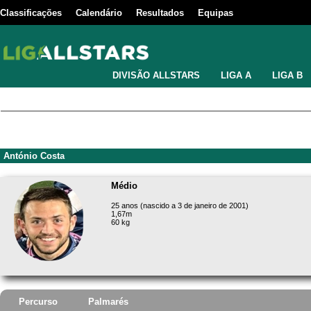
Classificações
Calendário
Resultados
Equipas
DIVISÃO ALLSTARS
LIGA A
LIGA B
António Costa
Médio
25 anos (nascido a 3 de janeiro de 2001)
1,67m
60 kg
Percurso
Palmarés