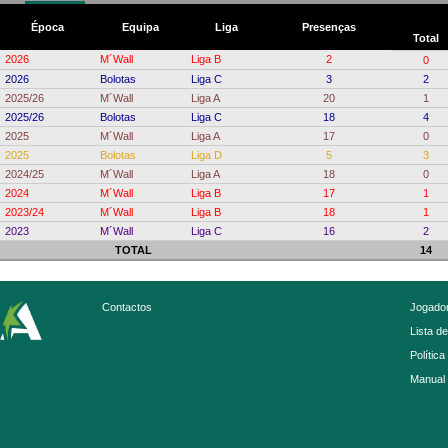
Época
Equipa
Liga
Presenças
Total
2026
M´Wall
Liga B
2
0
2026
Bolotas
Liga C
3
2
2025/26
M´Wall
Liga A
20
1
2025/26
Bolotas
Liga C
18
4
2025
M´Wall
Liga A
17
0
2025
Bolotas
Liga D
5
3
2024/25
M´Wall
Liga A
18
0
2024
M´Wall
Liga B
17
1
2023/24
M´Wall
Liga B
18
1
2023
M´Wall
Liga C
16
2
TOTAL
14
Contactos
Jogador
Lista d
Política
Manual 