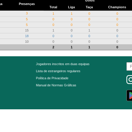
Golos
ga
Presenças
Total
Liga
Taça
Champions
3
1
1
0
0
5
0
0
0
0
5
0
0
0
0
15
1
0
1
0
18
0
0
0
0
10
0
0
0
0
2
1
1
0
Jogadores inscritos em duas equipas
Lista de estrangeiros regulares
Política de Privacidade
Manual de Normas Gráficas