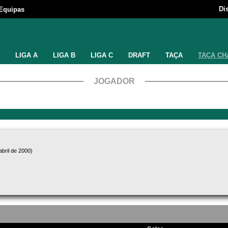
Di
Equipas
LIGA A
LIGA B
LIGA C
DRAFT
TAÇA
TAÇA CH
JOGADOR
bril de 2000)