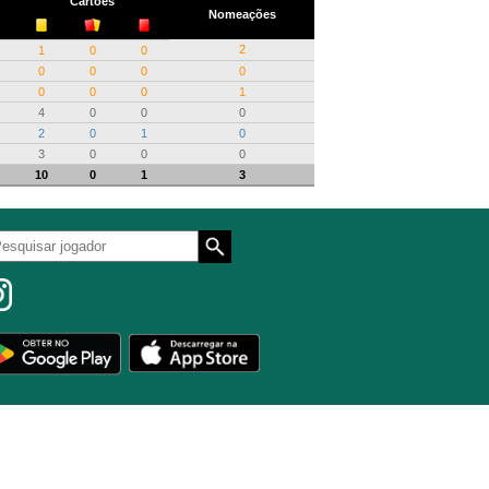
Cartões
Nomeações
2
1
0
0
0
0
0
0
0
0
0
1
4
0
0
0
2
0
1
0
3
0
0
0
10
0
1
3