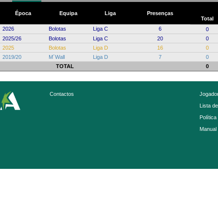
Época
Equipa
Liga
Presenças
Total
2026
Bolotas
Liga C
6
0
2025/26
Bolotas
Liga C
20
0
2025
Bolotas
Liga D
16
0
2019/20
M´Wall
Liga D
7
0
TOTAL
0
Contactos
Jogador
Lista d
Política
Manual 