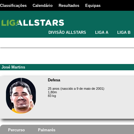
Classificações
Calendário
Resultados
Equipas
DIVISÃO ALLSTARS
LIGA A
LIGA B
José Martins
Defesa
25 anos (nascido a 9 de maio de 2001)
1,80m
83 kg
Percurso
Palmarés