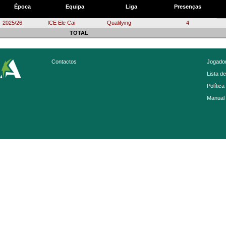
Época
Equipa
Liga
Presenças
2025/26
ICE Ele Cai
Qualifying
4
TOTAL
Contactos
Jogador
Lista d
Política
Manual 