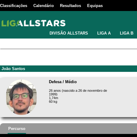
Classificações
Calendário
Resultados
Equipas
DIVISÃO ALLSTARS
LIGA A
LIGA B
João Santos
Defesa / Médio
26 anos (nascido a 26 de novembro de
1999)
1,74m
60 kg
Percurso