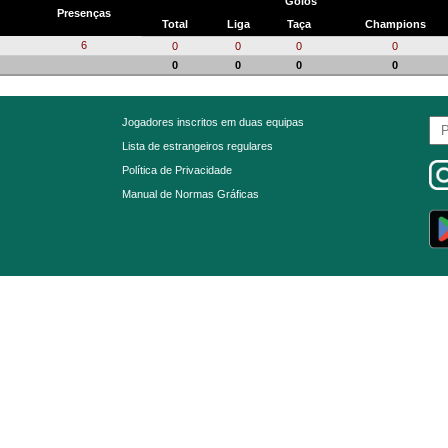
Golos
Presenças
Total
Liga
Taça
Champions
6
0
0
0
0
0
0
0
0
Jogadores inscritos em duas equipas
Lista de estrangeiros regulares
Política de Privacidade
Manual de Normas Gráficas