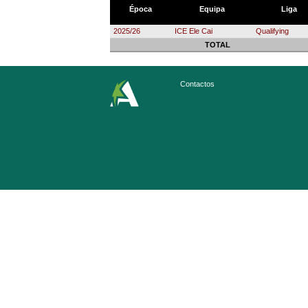
Época
Equipa
Liga
2025/26
ICE Ele Cai
Qualifying
TOTAL
Contactos