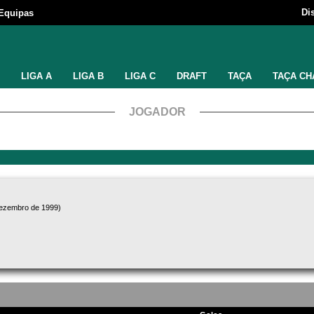
Di
Equipas
LIGA A
LIGA B
LIGA C
DRAFT
TAÇA
TAÇA CH
JOGADOR
dezembro de 1999)