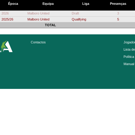
Época
Equipa
Liga
Presenças
2026
Malboro United
Draft
3
2025/26
Malboro United
Qualifying
5
TOTAL
Contactos
Jogador
Lista d
Política
Manual 