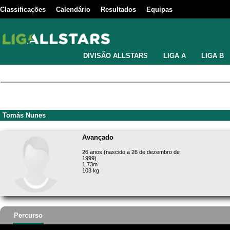
Classificações
Calendário
Resultados
Equipas
DIVISÃO ALLSTARS
LIGA A
LIGA B
Tomás Nunes
Avançado
26 anos (nascido a 26 de dezembro de
1999)
1,73m
103 kg
Percurso